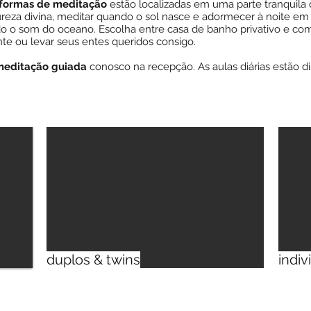
aformas de meditação
estão localizadas em uma parte tranquila 
ureza divina, meditar quando o sol nasce e adormecer à noite e
o som do oceano. Escolha entre casa de banho privativo e comp
te ou levar seus entes queridos consigo.
 meditação guiada
conosco na recepção. As aulas diárias estão 
duplos & twins
indiv