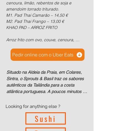
cenoura, limão, rebentos de soja e 
amendoim torrado triturado.

M1. Pad Thai Camarão – 14,50 €

M2. Pad Thai Frango – 13,00 €

KHAO PAD – ARROZ FRITO

Arroz frito com ovo, couve, cenoura, 
cebola, rebentos de bambu e folhas de 
manjericão.

Pedir online com o Uber Eats
M3. Khao Pad Frango – 13,00 €

M4. Khao Pad Camarão – 14,50 €

Situado na Aldeia da Praia, em Colares, 
M5. Khao Pad Tofu – 12,50 €

Sintra, o Sprouts & Basil traz os sabores 
CARIL VERMELHO THAI 🌶️

autênticos da Tailândia para a costa 
atlântica portuguesa. A poucos minutos da 
(O nível de picante é à sua escolha)

Praia das Maçãs, este restaurante 
tailandês combina ingredientes frescos, 
Looking for anything else ?
Caril preparado com molho thai, leite de 
receitas tradicionais e um ambiente 
coco, cebola, curgete, rebentos de 
Sushi
descontraído inspirado pela vida junto ao 
bambu, folhas de manjericão e arroz 
mar e pelo lifestyle costeiro.

jasmine.
