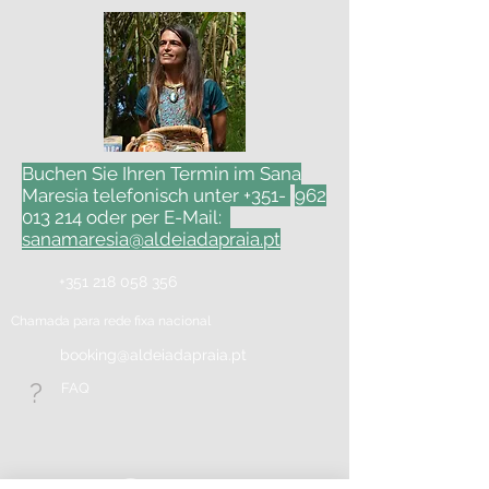
Buchen Sie Ihren Termin im Sana
Maresia telefonisch unter +351-
962
013 214
oder per E-Mail:
sanamaresia@aldeiadapraia.pt
+351 218 058 356
Chamada para rede fixa nacional
booking@aldeiadapraia.pt
?
FAQ