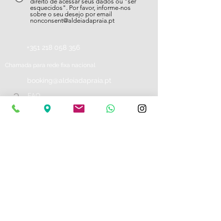
direito de acessar seus dados ou "ser
esquecidos". Por favor, informe-nos
sobre o seu desejo por email
nonconsent@aldeiadapraia.pt
+351 218 058 356
Chamada para rede fixa nacional
booking@aldeiadapraia.pt
?
FAQ
Síguenos
Avenida do Atlântico, S/N
Antiga Colónia de Ferias da CP
2705-288
Colares - Sintra
Portugal