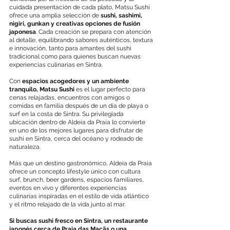
cuidada presentación de cada plato, Matsu Sushi
ofrece una amplia selección de
sushi, sashimi,
nigiri, gunkan y creativas opciones de fusión
japonesa
. Cada creación se prepara con atención
al detalle, equilibrando sabores auténticos, textura
e innovación, tanto para amantes del sushi
tradicional como para quienes buscan nuevas
experiencias culinarias en Sintra.
Con
espacios acogedores y un ambiente
tranquilo, Matsu Sushi
es el lugar perfecto para
cenas relajadas, encuentros con amigos o
comidas en familia después de un día de playa o
surf en la costa de Sintra. Su privilegiada
ubicación dentro de Aldeia da Praia lo convierte
en uno de los mejores lugares para disfrutar de
sushi en Sintra, cerca del océano y rodeado de
naturaleza.
Más que un destino gastronómico, Aldeia da Praia
ofrece un concepto lifestyle único con cultura
surf, brunch, beer gardens, espacios familiares,
eventos en vivo y diferentes experiencias
culinarias inspiradas en el estilo de vida atlántico
y el ritmo relajado de la vida junto al mar.
Si buscas sushi fresco en Sintra, un restaurante
japonés cerca de Praia das Maçãs o una