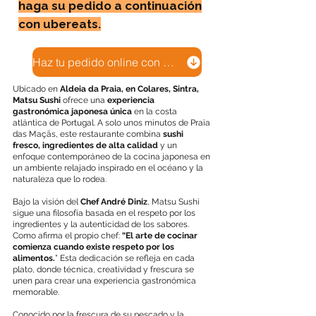
haga su pedido a continuación
con ubereats.
Haz tu pedido online con Uber Eats.
Ubicado en
Aldeia da Praia, en Colares, Sintra,
Matsu Sushi
ofrece una
experiencia
gastronómica japonesa única
en la costa
atlántica de Portugal. A solo unos minutos de Praia
das Maçãs, este restaurante combina
sushi
fresco,
ingredientes de alta calidad
y un
enfoque contemporáneo de la cocina japonesa en
un ambiente relajado inspirado en el océano y la
naturaleza que lo rodea.
Bajo la visión del
Chef André Diniz
, Matsu Sushi
sigue una filosofía basada en el respeto por los
ingredientes y la autenticidad de los sabores.
Como afirma el propio chef:
“El arte de cocinar
comienza cuando existe respeto por los
alimentos.
” Esta dedicación se refleja en cada
plato, donde técnica, creatividad y frescura se
unen para crear una experiencia gastronómica
memorable.
Conocido por la frescura de su pescado y la