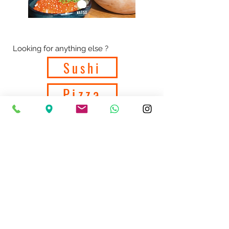
Looking for anything else ?
Sushi
Pizza
Burgers
Thai
Pasta
Empanadas
+351 218 058 356