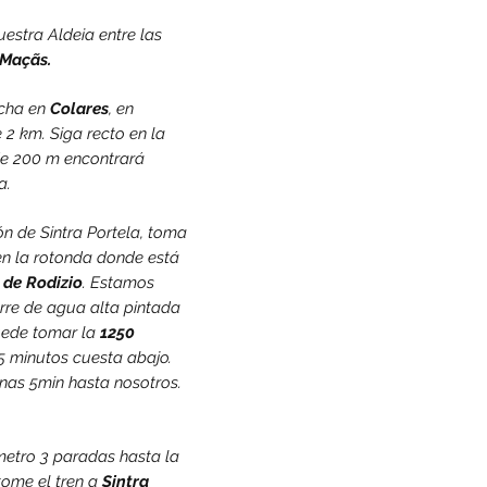
uestra Aldeia entre las
 Maçãs.
echa en
Colares
, en
 2 km. Siga recto en la
de 200 m encontrará
a.
n de Sintra Portela, toma
en la rotonda donde está
 de Rodizio
. Estamos
 torre de agua alta pintada
uede tomar la
1250
5 minutos cuesta abajo.
nas 5min hasta nosotros.
metro 3 paradas hasta la
 tome el
tren
a
Sintra