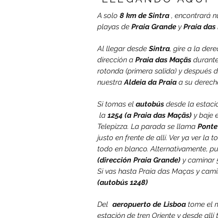
A solo
8 km de Sintra
, encontrará n
playas de
Praia Grande
y
Praia das
Al llegar desde
Sintra
, gire a la der
dirección a
Praia das Maçãs
durante
rotonda (primera salida) y después 
nuestra
Aldeia da Praia
a su derech
Si tomas el
autobús
desde la estació
la
1254 (a Praia das Maçãs)
y baje 
Telepizza. La parada se llama
Ponte
justo en frente de allí. Ver ya ver la
todo en blanco. Alternativamente, p
(dirección Praia Grande)
y caminar 
Si vas hasta Praia das Maças y cami
(autobús 1248)
Del
aeropuerto de
Lisboa
tome el 
estación de tren Oriente y desde allí