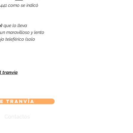
 441 como se indicó
o)
que lo lleva
un maravilloso y lento
jo teleférico (solo
l tranvía
e tranvía
Contactos
Otros