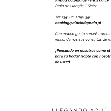
Antiga Colónia de Ferias da CP
Praia das Maçãs / Sintra
Tel: +351- 218 058 356
booking@aldeiadapraia.pt
Con mucho gusto suministramos k
respondemos sus consultas de m
¿Pensando en nosotros como el 
para tu boda? Hable con nosotr
de usted.
LLEGANDO AQUÍ