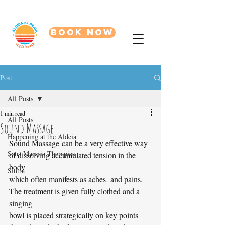
BOOK NOW
Post
All Posts
1 min read
All Posts
Sound Massage
Happening at the Aldeia
Sound Massage can be a very effective way 
Sana Maresia Therapies
of dissolving accumulated tension in the 
body
Sintra
which often manifests as aches  and pains. 
The treatment is given fully clothed and a 
singing
bowl is placed strategically on key points 