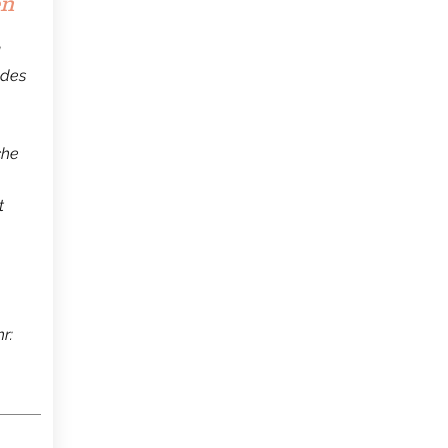
en
u
 des
che
t
r: