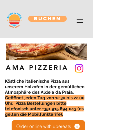
BUCHEN
AMA PIZZERIA
Köstliche italienische Pizza aus
unserem Holzofen in der gemütlichen
Atmosphäre des Aldeia da Praia.
Geöffnet jeden Tag von 12.30 bis 22.00
Uhr. Pizza B
estellungen bitte
telefonisch unter
+351 915 894 043
(es
gelten die Mobilfunktarife).
Order online with ubereats