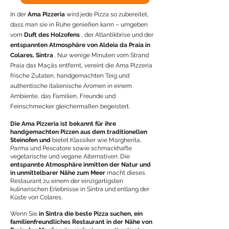
In der
Ama Pizzeria
wird jede Pizza so zubereitet,
dass man sie in Ruhe genießen kann – umgeben
vom
Duft des Holzofens
, der Atlantikbrise und der
entspannten Atmosphäre von Aldeia da Praia in
Colares, Sintra
. Nur wenige Minuten vom Strand
Praia das Maçãs entfernt, vereint die Ama Pizzeria
frische Zutaten, handgemachten Teig und
authentische italienische Aromen in einem
Ambiente, das Familien, Freunde und
Feinschmecker gleichermaßen begeistert.
Die Ama Pizzeria ist bekannt für ihre
handgemachten Pizzen aus dem traditionellen
Steinofen und
bietet Klassiker wie Margherita,
Parma und Pescatore sowie schmackhafte
vegetarische und vegane Alternativen. Die
entspannte Atmosphäre
inmitten der Natur und
in unmittelbarer Nähe zum Meer
macht dieses
Restaurant zu einem der einzigartigsten
kulinarischen Erlebnisse in Sintra und entlang der
Küste von Colares.
Wenn Sie
in Sintra die beste Pizza suchen, ein
familienfreundliches Restaurant in der Nähe von